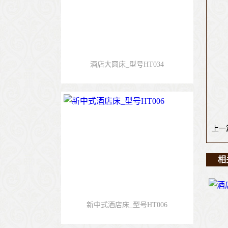
酒店大圆床_型号HT034
上一
相
新中式酒店床_型号HT006