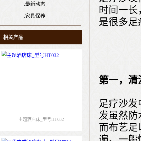
.
最新动态
时间一长
.
家具保养
是很多足
相关产品
第一，清
足疗沙发
发虽然防
主题酒店床_型号HT032
而布艺足
遍。一般